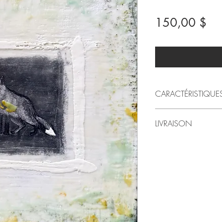
Pri
150,00 $
CARACTÉRISTIQUE
2026
LIVRAISON
par LindaRo Artiste
Dessin fusain maro
Livraison au Québec inc
(MDF)
,
peinture enca
Pour livraison à l'exté
Style artistique: fig
préférez venir chercher l
11 po (largeur) X 1
le montant sera alors 
Poids approximatif 
Dans ce cas, svp conta