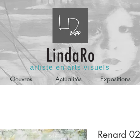
artiste en arts visuels
Oeuvres
Actualités
Expositions
Renard 0