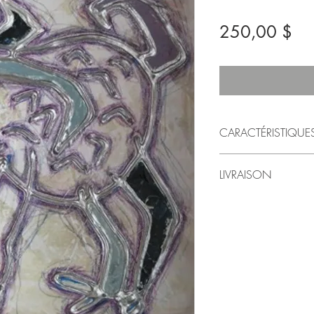
Pri
250,00 $
CARACTÉRISTIQUE
2009
LIVRAISON
par LindaRo Artiste
Peinture acrylique e
Livraison au Québec inc
Galerie
Pour livraison à l'exté
Style artistique: fig
préférez venir chercher l
12 po (largeur) X 1
le montant sera alors 
Poids approximatif :
Dans ce cas, svp conta
Merci!