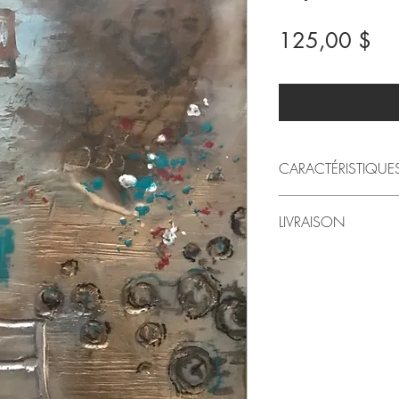
Pri
125,00 $
CARACTÉRISTIQUE
2021
LIVRAISON
par LindaRo Artiste
Dessins marouflés s
Livraison au Québec inc
encaustique (cires et
Pour livraison à l'exté
d'images.
préférez venir chercher l
Style artistique: fig
le montant sera alors 
1 tableau de 10 po 
Dans ce cas, svp conta
(épaisseur)
Poids approximatif 
Merci!
Image avec montage d
seulement si achat m