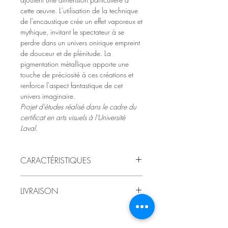
cette œuvre. L'utilisation de la technique
de l'encaustique crée un effet vaporeux et
mythique, invitant le spectateur à se
perdre dans un univers onirique empreint
de douceur et de plénitude. La
pigmentation métallique apporte une
touche de préciosité à ces créations et
renforce l'aspect fantastique de cet
univers imaginaire.
Projet d'études réalisé dans le cadre du
certificat en arts visuels à l'Université
Laval.
CARACTÉRISTIQUES
2021
LIVRAISON
par LindaRo Artiste
Dessins marouflés sur panneaux de
Livraison au Québec incluse au prix.
bois
,
peinture encaustique (cires et
Pour livraison à l'extérieur du Québec, ou
pigments), collage et transferts