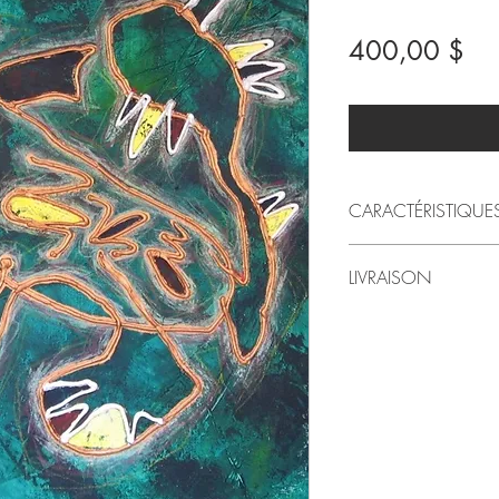
Pri
400,00 $
CARACTÉRISTIQUE
2009
LIVRAISON
par LindaRo Artiste
Peinture acrylique e
Livraison au Québec inc
Galerie
Pour livraison à l'exté
Style artistique: fig
préférez venir chercher l
20 po (largeur) X 2
le montant sera alors 
Poids approximatif :
Dans ce cas, svp conta
Merci!