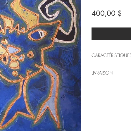
Pri
400,00 $
CARACTÉRISTIQUE
2009
LIVRAISON
par LindaRo Artiste
Peinture acrylique e
Livraison au Québec inc
Galerie
Pour livraison à l'exté
Style artistique: fig
préférez venir chercher l
20 po (largeur) X 2
le montant sera alors 
Poids approximatif :
Dans ce cas, svp conta
Merci!