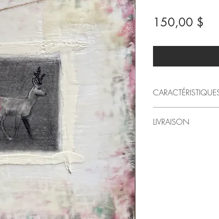
Pri
150,00 $
CARACTÉRISTIQUE
2026
LIVRAISON
par LindaRo Artiste
Dessin fusain maro
Livraison au Québec inc
(MDF)
,
peinture enca
Pour livraison à l'exté
Style artistique: fig
préférez venir chercher l
11 po (largeur) X 1
le montant sera alors 
Poids approximatif 
Dans ce cas, svp conta